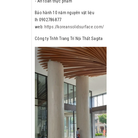
- An toàn thực phẩm
Bảo hành 10 năm nguyên vật liệu
lh 0902786877
web:
https://koreansolidsurface.com/
Công ty Tnhh Trang Trí Nội Thất Sagita