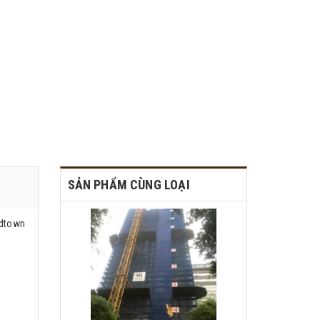
SẢN PHẨM CÙNG LOẠI
idtown