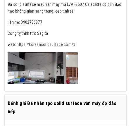
Đá solid surface màu vân mây mã LVA -3507 Calacatta ốp bản đảo
tạo không gian sang trọng, đẹp tinh tế
liên hệ: 0902786877
Công ty tnhh ttnt Sagita
web:
https://koreansolidsurface.com/#
Đánh giá
Đá nhân tạo solid surface vân mây ốp đảo
bếp