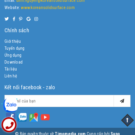
Email:
dinh.nguyen@koreansolidsurface.com
Website:
www.koreansolidsurface.com
Chính sách
Giới thiệu
Tuyển dụng
Ứng dụng
Download
Tài liệu
Liên hệ
Kết nối facebook - zalo
© Bản quyền thuộc về
Timomedia.com
Cung cấp bởi
Sapo