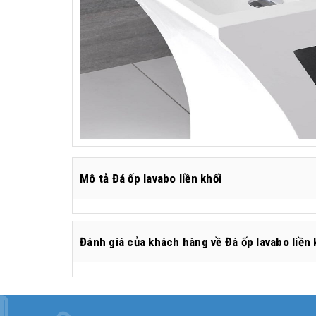
Mô tả Đá ốp lavabo liền khối
Đánh giá
của khách hàng về
Đá ốp lavabo liền 