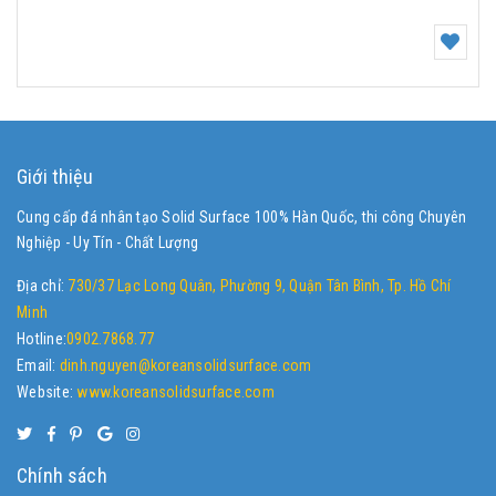
Giới thiệu
Cung cấp đá nhân tạo Solid Surface 100% Hàn Quốc, thi công Chuyên
Nghiệp - Uy Tín - Chất Lượng
Địa chỉ:
730/37 Lạc Long Quân, Phường 9, Quận Tân Bình, Tp. Hồ Chí
Minh
Hotline:
0902.7868.77
Email:
dinh.nguyen@koreansolidsurface.com
Website:
www.koreansolidsurface.com
Chính sách