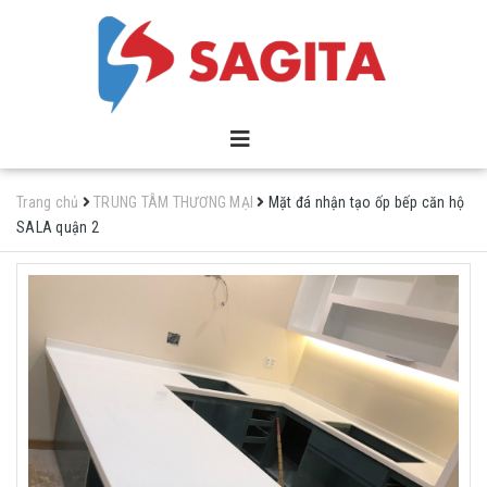
Trang chủ
TRUNG TÂM THƯƠNG MẠI
Mặt đá nhận tạo ốp bếp căn hộ
SALA quận 2