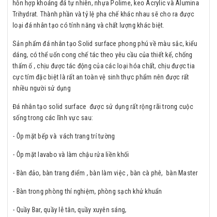
hỗn hợp khoáng đá tự nhiên, nhựa Polime, keo Acrylic và Alumina
Trihydrat. Thành phần và tỷ lệ pha chế khác nhau sẽ cho ra được
loại đá nhân tạo có tính năng và chất lượng khác biệt.
Sản phẩm đá nhân tạo Solid surface phong phú về màu sắc, kiểu
dáng, có thể uốn cong chế tác theo yêu cầu của thiết kế, chống
thấm ố , chịu được tác động của các loại hóa chất, chịu được tia
cực tím đặc biệt là rất an toàn vệ sinh thực phẩm nên được rất
nhiều người sử dụng
Đá nhân tạo solid surface được sử dụng rất rộng rãi trong cuộc
sống trong các lĩnh vực sau:
- Ôp mặt bếp và vách trang trí tường
- Ôp mặt lavabo và làm chậu rửa liền khối
- Bàn đảo, bàn trang điểm , bàn làm việc , bàn cà phê, bàn Master
- Bàn trong phòng thí nghiệm, phòng sạch khử khuẩn
- Quầy Bar, quầy lễ tân, quầy xuyên sáng,