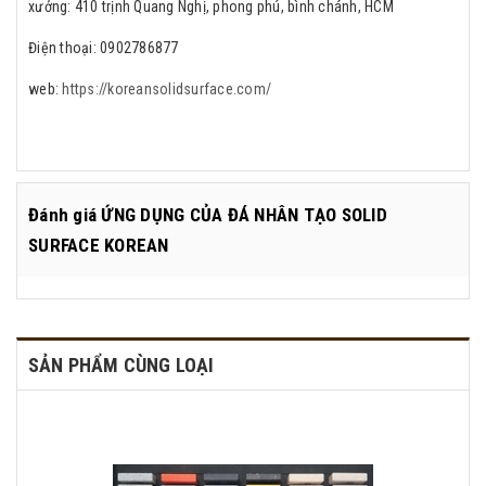
xưởng: 410 trịnh Quang Nghị, phong phú, bình chánh, HCM
Điện thoại: 0902786877
web:
https://koreansolidsurface.com/
Đánh giá
ỨNG DỤNG CỦA ĐÁ NHÂN TẠO SOLID
SURFACE KOREAN
SẢN PHẨM CÙNG LOẠI