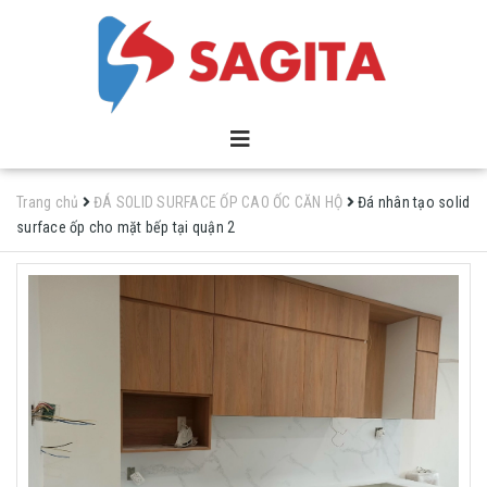
Trang chủ
ĐÁ SOLID SURFACE ỐP CAO ỐC CĂN HỘ
Đá nhân tạo solid
surface ốp cho mặt bếp tại quận 2