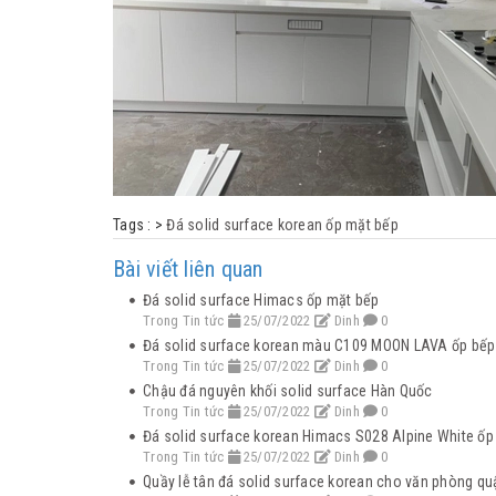
Tags :
>
Đá solid surface korean ốp mặt bếp
Bài viết liên quan
Đá solid surface Himacs ốp mặt bếp
Trong Tin tức
25/07/2022
Dinh
0
Đá solid surface korean màu C109 MOON LAVA ốp bếp
Trong Tin tức
25/07/2022
Dinh
0
Chậu đá nguyên khối solid surface Hàn Quốc
Trong Tin tức
25/07/2022
Dinh
0
Đá solid surface korean Himacs S028 Alpine White ốp
Trong Tin tức
25/07/2022
Dinh
0
Quầy lễ tân đá solid surface korean cho văn phòng qu