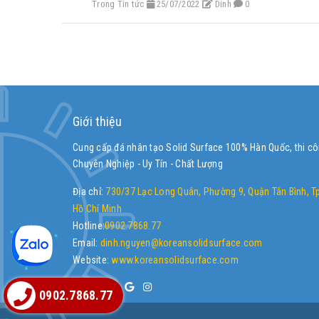
Trong Tin tức
25/07/2022
Dinh
0
Giới thiệu
Cung cấp đá nhân tạo Solid Surface 100% Hàn Quốc, thi c
Chuyên Nghiệp - Uy Tín - Chất Lượng
Địa chỉ:
730/37 Lạc Long Quân, Phường 9, Quận Tân Bình, Tp
Hồ Chí Minh
Hotline:
0902.7868.77
Email:
dinh.nguyen@koreansolidsurface.com
Website:
www.koreansolidsurface.com
0902.7868.77