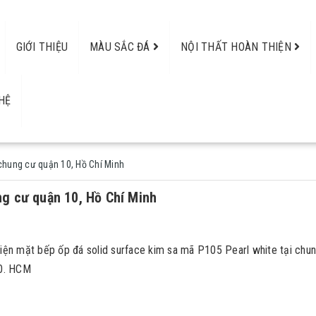
GIỚI THIỆU
MÀU SẮC ĐÁ
NỘI THẤT HOÀN THIỆN
HỆ
 chung cư quận 10, Hồ Chí Minh
ng cư quận 10, Hồ Chí Minh
hiện mặt bếp ốp đá solid surface kim sa mã P105 Pearl white tại chu
10. HCM