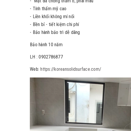
- Mặt đá chống thấm ố, phai màu
- Tính thấm mỹ cao
- Liền khối không mí nối
- Bền bỉ - tiết kiệm chi phí
- Bảo hành bảo trì dễ dãng
Bảo hành 10 năm
LH : 0902786877
Web:
https://koreansolidsurface.com/