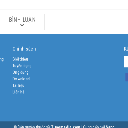
BÌNH LUẬN
Chính sách
K
ông
Giới thiệu
Tuyển dụng
Ứng dụng
.
Download
Tài liệu
Liên hệ
© Bản quyền thuộc về
Timomedia.com
|
Cung cấp bởi
Sapo