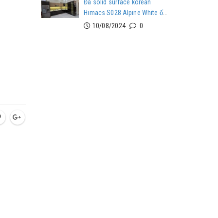
Đá solid surface korean
Himacs S028 Alpine White ốp
mặt bếp tại Phú Mỹ Hưng
10/08/2024
0
Quận 7