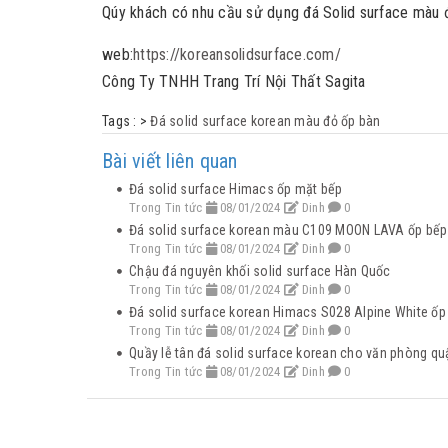
Qúy khách có nhu cầu sử dụng đá Solid surface màu đ
web:
https://koreansolidsurface.com/
Công Ty TNHH Trang Trí Nội Thất Sagita
Tags :
>
Đá solid surface korean màu đỏ ốp bàn
Bài viết liên quan
Đá solid surface Himacs ốp mặt bếp
Trong Tin tức
08/01/2024
Dinh
0
Đá solid surface korean màu C109 MOON LAVA ốp bếp
Trong Tin tức
08/01/2024
Dinh
0
Chậu đá nguyên khối solid surface Hàn Quốc
Trong Tin tức
08/01/2024
Dinh
0
Đá solid surface korean Himacs S028 Alpine White ốp
Trong Tin tức
08/01/2024
Dinh
0
Quầy lễ tân đá solid surface korean cho văn phòng qu
Trong Tin tức
08/01/2024
Dinh
0