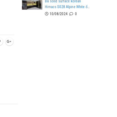
Đá solid surface korean
Himacs S028 Alpine White ốp
mặt bếp tại Phú Mỹ Hưng
10/08/2024
0
Quận 7