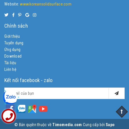
Website:
www.koreansolidsurface.com
Chính sách
Giới thiệu
Tuyển dụng
Ứng dụng
Download
Tài liệu
Liên hệ
Kết nối facebook - zalo
© Bản quyền thuộc về
Timomedia.com
Cung cấp bởi
Sapo