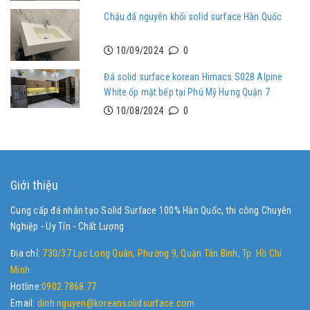
Chậu đá nguyên khối solid surface Hàn Quốc
10/09/2024
0
Đá solid surface korean Himacs S028 Alpine
White ốp mặt bếp tại Phú Mỹ Hưng Quận 7
10/08/2024
0
Giới thiệu
Cung cấp đá nhân tạo Solid Surface 100% Hàn Quốc, thi công Chuyên
Nghiệp - Uy Tín - Chất Lượng
Địa chỉ:
730/37 Lạc Long Quân, Phường 9, Quận Tân Bình, Tp. Hồ Chí
Minh
Hotline:
0902.7868.77
Email:
dinh.nguyen@koreansolidsurface.com