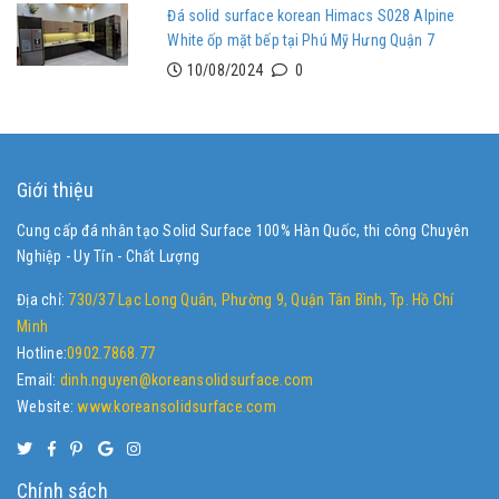
Đá solid surface korean Himacs S028 Alpine
White ốp mặt bếp tại Phú Mỹ Hưng Quận 7
10/08/2024
0
Giới thiệu
Cung cấp đá nhân tạo Solid Surface 100% Hàn Quốc, thi công Chuyên
Nghiệp - Uy Tín - Chất Lượng
Địa chỉ:
730/37 Lạc Long Quân, Phường 9, Quận Tân Bình, Tp. Hồ Chí
Minh
Hotline:
0902.7868.77
Email:
dinh.nguyen@koreansolidsurface.com
Website:
www.koreansolidsurface.com
Chính sách