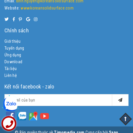
Email:
dinh.nguyen@koreansolidsurface.com
Website:
www.koreansolidsurface.com
Chính sách
Giới thiệu
Tuyển dụng
Ứng dụng
Download
Tài liệu
Liên hệ
Kết nối facebook - zalo
© Bản quyền thuộc về
Timomedia.com
Cung cấp bởi
Sapo