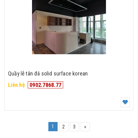
Quầy lễ tân đá solid surface korean
Liên hệ
0902.7868.77
1
2
3
»