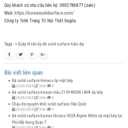
Qúy khách có nhu cầu liên hệ: 0902786877 (zalo)
Web:
https://koreansolidsurface.com/
Công ty Tnhh Trang Trí Nội Thất Sagita
Tags :
>
Quầy lễ tân ốp đá solid surface hiện đại
Bài viết liên quan
Đá solid surface Himacs ốp mặt bếp
20/05/2024
Dinh
0
Đá solid surface korean màu C109 MOON LAVA ốp bếp
20/05/2024
Dinh
0
Chậu đá nguyên khối solid surface Hàn Quốc
20/05/2024
Dinh
0
Đá solid surface korean Himacs S028 Alpine White ốp mặt bếp tại
Phú Mỹ Hưng Quận 7
20/05/2024
Dinh
0